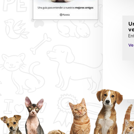
U
ve
En
Ve