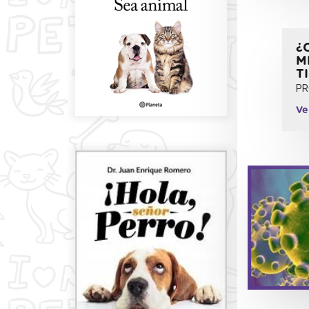
¿
M
T
PR
Ve