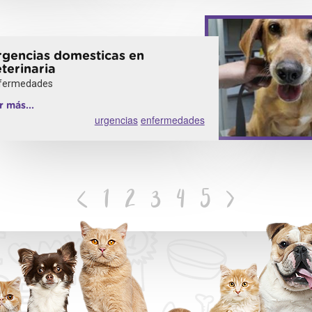
rgencias domesticas en
terinaria
fermedades
r más...
urgencias
enfermedades
<
1
2
3
4
5
>